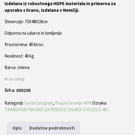
Izdelana iz robustnega HDPE materiala in primerna za
uporabo s hrano, izdelana v Nemčiji.
Dimenzije: 73X48X18cm
Odporna na udarce in lomljenje.
Prostornina: 40 litrov
Nosilnost: 40 kg
Barva: zelena
Ni na zalogi
Šifra:
000208
Kategoriji:
Lovski program
,
Preprečevanje APK
Oznaka:
TRANSPORTNA KAD ZA PREVOZ DIVJADI V VOZILO 40 l
Opis
Dodatne podrobnosti