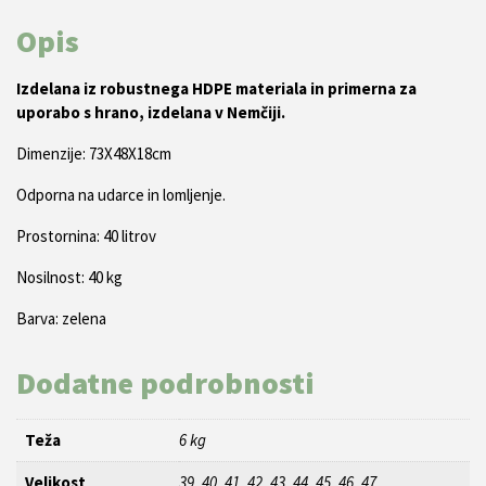
Opis
Izdelana iz robustnega HDPE materiala in primerna za
uporabo s hrano, izdelana v Nemčiji.
Dimenzije: 73X48X18cm
Odporna na udarce in lomljenje.
Prostornina: 40 litrov
Nosilnost: 40 kg
Barva: zelena
Dodatne podrobnosti
Teža
6 kg
Velikost
39, 40, 41, 42, 43, 44, 45, 46, 47