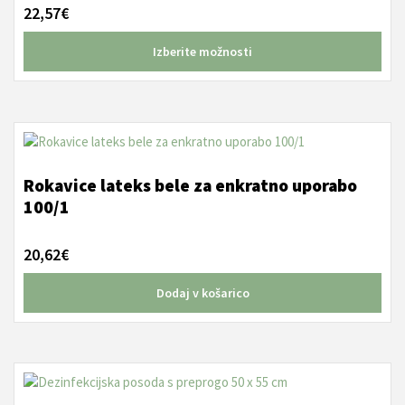
različic.
22,57
€
Možnosti
lahko
Izberite možnosti
izberete
na
strani
izdelka
Rokavice lateks bele za enkratno uporabo
100/1
20,62
€
Dodaj v košarico