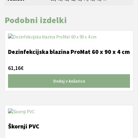
Podobni izdelki
Dezinfekcijska blazina ProMat 60 x 90 x 4 cm
61,16
€
Dodaj v košarico
Ta
izdelek
ima
Škornji PVC
več