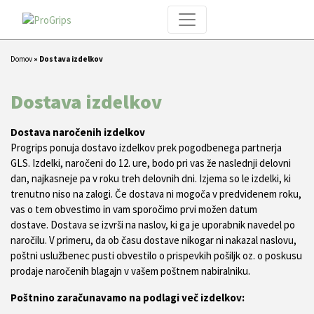
Domov
»
Dostava izdelkov
Dostava izdelkov
Dostava naročenih izdelkov
Progrips ponuja dostavo izdelkov prek pogodbenega partnerja
GLS. Izdelki, naročeni do 12. ure, bodo pri vas že naslednji delovni
dan, najkasneje pa v roku treh delovnih dni. Izjema so le izdelki, ki
trenutno niso na zalogi. Če dostava ni mogoča v predvidenem roku,
vas o tem obvestimo in vam sporočimo prvi možen datum
dostave. Dostava se izvrši na naslov, ki ga je uporabnik navedel po
naročilu. V primeru, da ob času dostave nikogar ni nakazal naslovu,
poštni uslužbenec pusti obvestilo o prispevkih pošiljk oz. o poskusu
prodaje naročenih blagajn v vašem poštnem nabiralniku.
Poštnino zaračunavamo na podlagi več izdelkov: