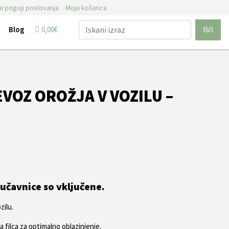
i pogoji poslovanja
Moja košarica
Blog
0,00€
Išči
VOZ OROŽJA V VOZILU –
a
jučavnice so vključene.
zilu.
 filca za optimalno oblazinjenje.