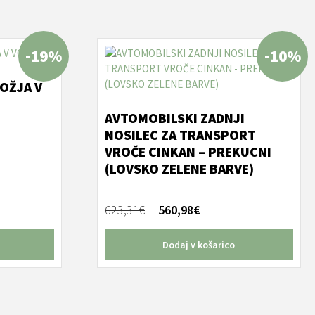
-19%
-10%
OŽJA V
AVTOMOBILSKI ZADNJI
NOSILEC ZA TRANSPORT
VROČE CINKAN – PREKUCNI
(LOVSKO ZELENE BARVE)
Izvirna
Trenutna
623,31
€
560,98
€
cena
cena
je
je:
Dodaj v košarico
bila:
560,98€.
623,31€.