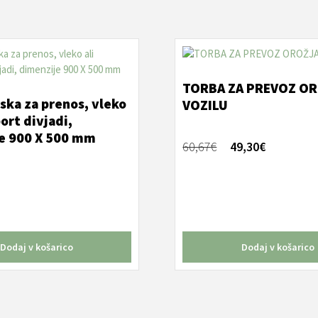
TORBA ZA PREVOZ OR
ska za prenos, vleko
VOZILU
port divjadi,
e 900 X 500 mm
Izvirna
Trenutna
60,67
€
49,30
€
cena
cena
je
je:
bila:
49,30€.
60,67€.
Dodaj v košarico
Dodaj v košarico