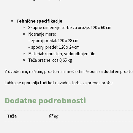
Tehnične specifikacije
Skupne dimenzije torbe za orožje: 120 x 60 cm
Notranje mere:
– zgornji predal: 120 x 28 cm
– spodnji predel: 120 x 24 cm
Material: robusten, vodoodbojen filc
Teža prazne: cca 0,65 kg
Z dvodelnim, našitim, prostornim mrežastim žepom za dodaten prostor
Lahko se uporablja tudi kot navadna torba za prenos orožja.
Dodatne podrobnosti
Teža
07 kg