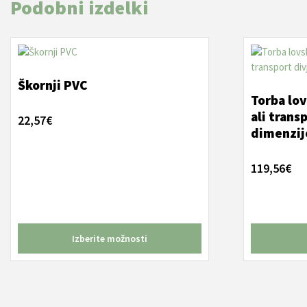
Podobni izdelki
Ta
izdelek
ima
Škornji PVC
več
Torba lov
različic.
ali trans
22,57
€
Možnosti
dimenzij
lahko
izberete
119,56
€
na
strani
izdelka
Izberite možnosti