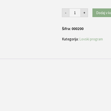
TORBA
-
+
Dodaj v k
ZA
PREVOZ
OROŽJA
V
Šifra:
VOZILU
000200
-
DVOJNA
Kategorija:
Lovski program
količina