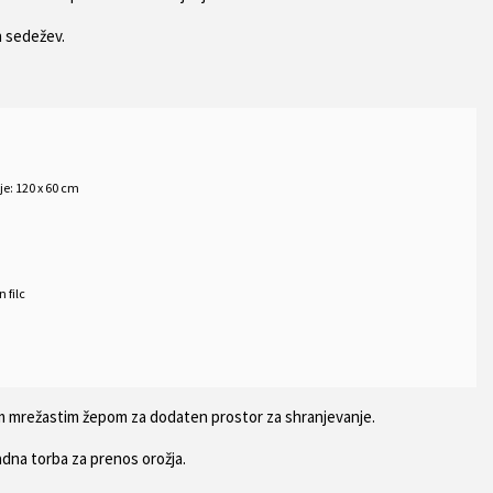
h sedežev.
je: 120 x 60 cm
 filc
im mrežastim žepom za dodaten prostor za shranjevanje.
adna torba za prenos orožja.