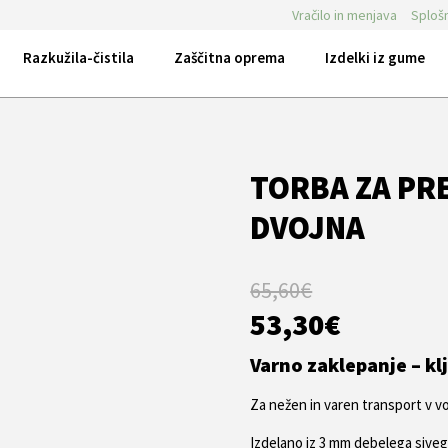
Vračilo in menjava
Splošn
Razkužila-čistila
Zaščitna oprema
Izdelki iz gume
TORBA ZA PRE
DVOJNA
65,60
€
Izvirna
Trenutn
53,30
€
cena
cena
je
je:
Varno zaklepanje – kl
bila:
53,30€.
65,60€.
Za nežen in varen transport v vo
Izdelano iz 3 mm debelega sivega