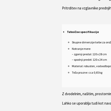
Pritrditev na vzglavnike prednji
Tehnične specifikacije
Skupne dimenzije torbe za orož
Notranje mere:
– zgornji predal: 120 x 28 cm
– spodnji predel: 120 x 24 cm
Material: robusten, vodoodbojen
Teža prazne: cca 0,65 kg
Z dvodelnim, našitim, prostorn
Lahko se uporablja tudi kot nav