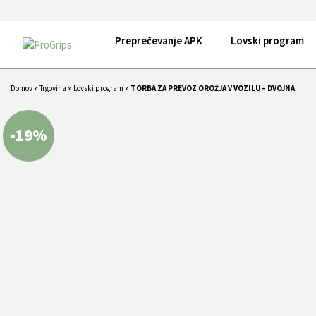
Preprečevanje APK
Lovski program
Domov
»
Trgovina
»
Lovski program
»
TORBA ZA PREVOZ OROŽJA V VOZILU – DVOJNA
-19%