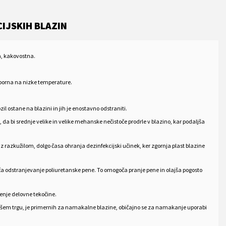
IJSKIH BLAZIN
a, kakovostna.
dporna na nizke temperature.
ozil ostane na blazini in jih je enostavno odstraniti.
 da bi srednje velike in velike mehanske nečistoče prodrle v blazino, kar podaljša
 razkužilom, dolgo časa ohranja dezinfekcijski učinek, ker zgornja plast blazine
oča odstranjevanje poliuretanske pene. To omogoča pranje pene in olajša pogosto
jenje delovne tekočine.
 našem trgu, je primernih za namakalne blazine, običajno se za namakanje uporabi