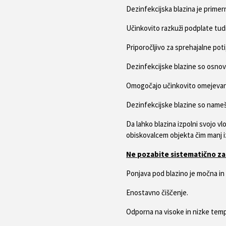
Dezinfekcijska blazina je prime
Učinkovito razkuži podplate tudi
Priporočljivo za sprehajalne pot
Dezinfekcijske blazine so osnov
Omogočajo učinkovito omejevanj
Dezinfekcijske blazine so name
Da lahko blazina izpolni svojo vl
obiskovalcem objekta čim manj 
Ne pozabite sistematično zam
Ponjava pod blazino je močna in 
Enostavno čiščenje.
Odporna na visoke in nizke tem