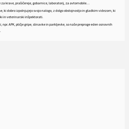
ve za krave, prašičereje, gobarnice, laboratorij, za avtomobile…
e, ki dobro izpolnjujejo svojo nalogo, z dolgo obstojnostjo in gladkim videzom, ki
ki in veterinarski inšpektorati.
 npr. APK, ptičje gripe, slinavke in parkljevke, so naše preproge eden osnovnih
.