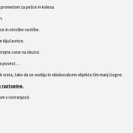
 prometom za pešce in kolesa.
h.
ce in otroške vozičke.
 ključavnice.
rejne cone na obutvi.
 na posest…
ob vrata, tako da se osebju in obiskovalcem objekta čim manj izogne.
e raztopine.
om v notranjosti.