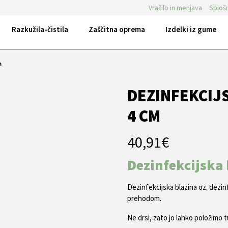
Vračilo in menjava
Splošn
Razkužila-čistila
Zaščitna oprema
Izdelki iz gume
m
DEZINFEKCIJS
4 CM
40,91
€
Dezinfekcijska 
Dezinfekcijska blazina oz. dezin
prehodom.
Ne drsi, zato jo lahko položimo 