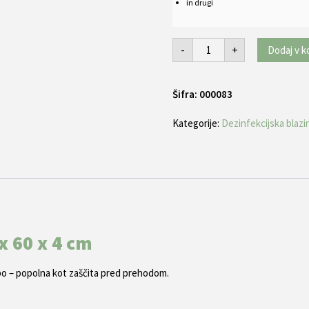
in drugi
Dezinfekcijska
-
+
Dodaj v k
blazina
ProMat
45
x
Šifra:
60
000083
x
4
Kategorije:
Dezinfekcijska blazi
cm
količina
x 60 x 4 cm
abo – popolna kot zaščita pred prehodom.