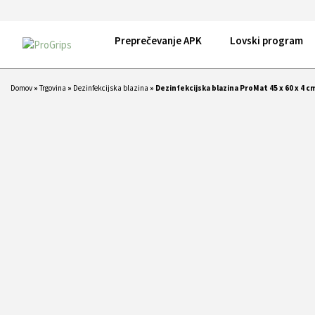
Preprečevanje APK
Lovski program
Domov
»
Trgovina
»
Dezinfekcijska blazina
»
Dezinfekcijska blazina ProMat 45 x 60 x 4 c