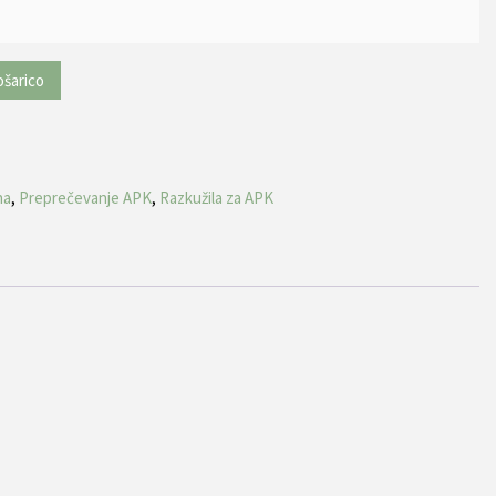
ošarico
na
,
Preprečevanje APK
,
Razkužila za APK