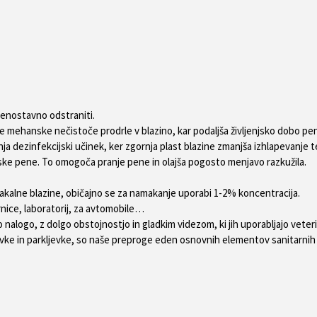
je enostavno odstraniti.
ke mehanske nečistoče prodrle v blazino, kar podaljša življenjsko dobo pe
a dezinfekcijski učinek, ker zgornja plast blazine zmanjša izhlapevanje t
nske pene. To omogoča pranje pene in olajša pogosto menjavo razkužila.
amakalne blazine, običajno se za namakanje uporabi 1-2% koncentracija.
rnice, laboratorij, za avtomobile…
 nalogo, z dolgo obstojnostjo in gladkim videzom, ki jih uporabljajo veterin
inavke in parkljevke, so naše preproge eden osnovnih elementov sanitarni