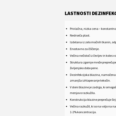
LASTNOSTI DEZINFEKC
Privlačna, nizka cena – konstantn
Nedrseča plast.
Izdelana iz zelo močnih tkanin, o
Enostavno za čiščenje.
Večina nečistoč iz čevljev in koles v
Struktura zgornje mreže preprečuje,
življenjsko dobo pene.
Dezinfekcijska blazina, namočena z
zmanjša izhlapevanje tekočin.
V steni blazine je zadrga, ki omog
menjavo razkužila.
Konstrukcija blazine preprečuje šir
Večina razkužil, ki so na voljo na
1-2% koncentracija.