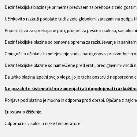
Dezinfekcijska blazina je primerna predvsem za prehode z zelo gostim
Učinkovito razkuži podplate tudi z zelo globokimi zarezami na podplati
Priporočljivo za sprehajalne poti, promet za pešce in kolesa, samokolni
Dezinfekcijske blazine so osnovna oprema za razkuževanje in sanitarne
Omogočajo učinkovito omejevanje vnosa patogenov v proizvodne in vz
Dezinfekcijske blazine so nameščene pred vrati, pred glavnimi vhodi
Da lahko blazina izpolni svojo vlogo, jo je treba postaviti neposredno 
Ne pozabite sistematično zamenjati ali dopolnjevati razkužiln
Ponjava pod blazino je močna in odporna proti obrabi. Ojačana z najlon
Enostavno čiščenje.
Odporna na visoke in nizke temperature.