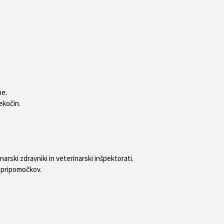
ne.
ekočin.
arski zdravniki in veterinarski inšpektorati.
h pripomočkov.