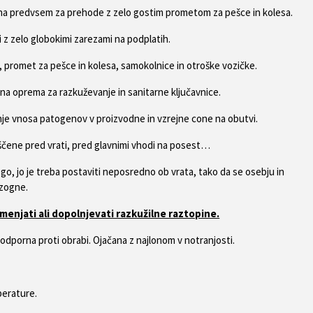
rna predvsem za prehode z zelo gostim prometom za pešce in kolesa.
 z zelo globokimi zarezami na podplatih.
i, promet za pešce in kolesa, samokolnice in otroške vozičke.
na oprema za razkuževanje in sanitarne ključavnice.
e vnosa patogenov v proizvodne in vzrejne cone na obutvi.
ščene pred vrati, pred glavnimi vhodi na posest…
ogo, jo je treba postaviti neposredno ob vrata, tako da se osebju in
izogne.
enjati ali dopolnjevati razkužilne raztopine.
odporna proti obrabi. Ojačana z najlonom v notranjosti.
perature.