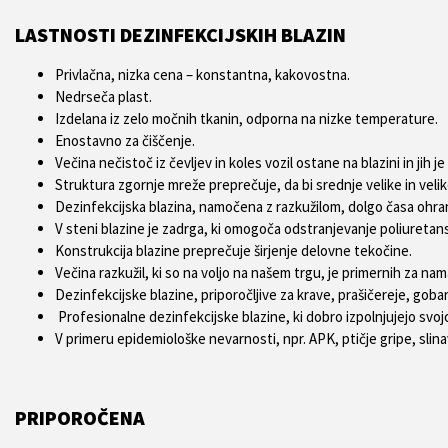
LASTNOSTI DEZINFEKCIJSKIH BLAZIN
Privlačna, nizka cena – konstantna, kakovostna.
Nedrseča plast.
Izdelana iz zelo močnih tkanin, odporna na nizke temperature.
Enostavno za čiščenje.
Večina nečistoč iz čevljev in koles vozil ostane na blazini in jih 
Struktura zgornje mreže preprečuje, da bi srednje velike in veli
Dezinfekcijska blazina, namočena z razkužilom, dolgo časa ohranj
V steni blazine je zadrga, ki omogoča odstranjevanje poliureta
Konstrukcija blazine preprečuje širjenje delovne tekočine.
Večina razkužil, ki so na voljo na našem trgu, je primernih za n
Dezinfekcijske blazine, priporočljive za krave, prašičereje, goba
Profesionalne dezinfekcijske blazine, ki dobro izpolnjujejo svojo
V primeru epidemiološke nevarnosti, npr. APK, ptičje gripe, sl
PRIPOROČENA