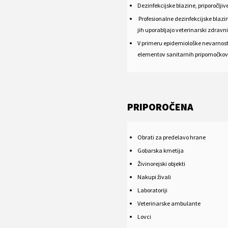
Dezinfekcijske blazine, priporočlji
Profesionalne dezinfekcijske blazin
jih uporabljajo veterinarski zdravni
V primeru epidemiološke nevarnosti,
elementov sanitarnih pripomočkov
PRIPOROČENA
Obrati za predelavo hrane
Gobarska kmetija
Živinorejski objekti
Nakupi živali
Laboratoriji
Veterinarske ambulante
Lovci