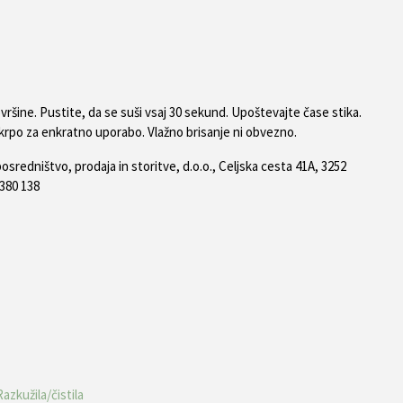
ovršine. Pustite, da se suši vsaj 30 sekund. Upoštevajte čase stika.
 krpo za enkratno uporabo. Vlažno brisanje ni obvezno.
osredništvo, prodaja in storitve, d.o.o., Celjska cesta 41A, 3252
 380 138
Razkužila/čistila