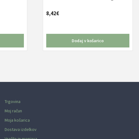
8,42
€
Dodaj v košarico
Trgovina
Moj račun
Moja košarica
Dostava izdelkov
Vračilo in menjava