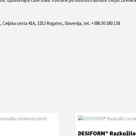
kund. Upoštevajte čase stika. Površine po možnosti obrišite s krpo za enk
, Celjska cesta 41A, 3252 Rogatec, Slovenija, tel.: +386 30 380 138
DESIFORM® Razkužilo