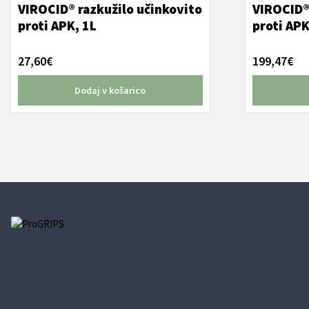
VIROCID® razkužilo učinkovito
VIROCID®
proti APK, 1L
proti APK
27,60
€
199,47
€
Dodaj v košarico