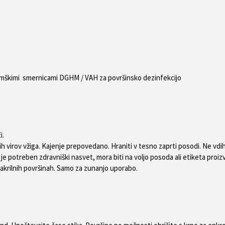
emškimi smernicami DGHM / VAH za površinsko dezinfekcijo
i.
ih virov vžiga. Kajenje prepovedano. Hraniti v tesno zaprti posodi. Ne vdi
otreben zdravniški nasvet, mora biti na voljo posoda ali etiketa proizv
 akrilnih površinah. Samo za zunanjo uporabo.