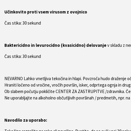
Učinkovito proti vsem virusom z ovojnico
Čas stika: 30 sekund
Baktericidno in levurocidno (kvasicidno) delovanje
v skladu z n
Čas stika: 30 sekund
NEVARNO Lahko vnetljiva tekočina in hlapi. Povzroča hudo draženje oč
Hraniti ločeno od vročine, vročih površin, isker, odprtega ognja in drug
Ob slabem počutju pokličite CENTER ZA ZASTRUPITVE /zdravnika. Če je p
Ne uporabljajte na alkoholno občutljivih površinah / predmetih, npr. na
Navodilo za uporabo: