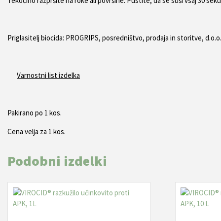
Tekočino razpršite na roke ali površine. Pustite, da se suši vsaj 30 se
Priglasitelj biocida: PROGRIPS, posredništvo, prodaja in storitve, d.o.o.
Varnostni list izdelka
Pakirano po 1 kos.
Cena velja za 1 kos.
Podobni izdelki