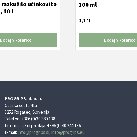
 razkužilo učinkovito
100 ml
, 10 L
3,17
€
Dodaj v košarico
Dodaj v košarico
PROGRIPS, d. o. o.
Celjska cesta 41a
3252 Rogatec, Slovenija
Telefon: +386 (0)30 380 138
Informacije in prodaja: +386 (0)40 244 136
E-mail:
info@progrips.si
,
info@progrips.eu