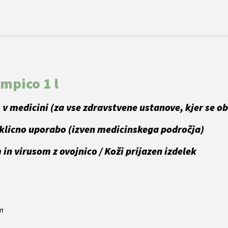
mpico 1 l
v medicini (za vse zdravstvene ustanove, kjer se o
oklicno uporabo (izven medicinskega področja)
in virusom z ovojnico / Koži prijazen izdelek
in