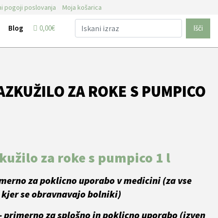
i pogoji poslovanja
Moja košarica
Blog
0,00€
Išči
AZKUŽILO ZA ROKE S PUMPICO
užilo za roke s pumpico 1 l
imerno za poklicno uporabo v medicini (za vse
kjer se obravnavajo bolniki)
– primerno za splošno in poklicno uporabo (izven