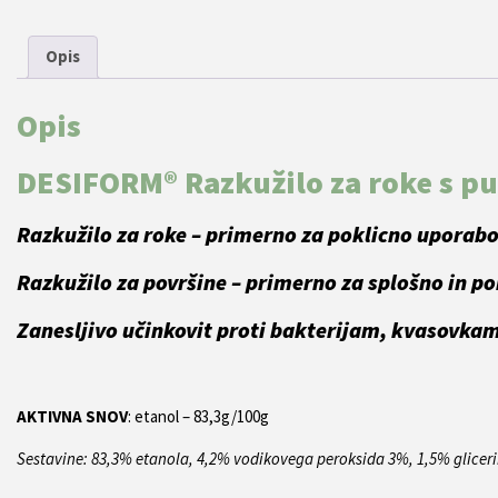
Opis
Opis
DESIFORM® Razkužilo za roke s pu
Razkužilo za roke
– primerno za poklicno uporabo 
Razkužilo za površine – primerno za splošno in p
Zanesljivo učinkovit proti bakterijam, kvasovkam 
AKTIVNA SNOV
: etanol – 83,3g/100g
Sestavine: 83,3% etanola, 4,2% vodikovega peroksida 3%, 1,5% glicer