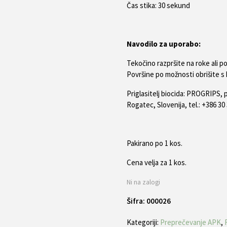
Čas stika: 30 sekund
Navodilo za uporabo:
Tekočino razpršite na roke ali p
Površine po možnosti obrišite s
Priglasitelj biocida: PROGRIPS, p
Rogatec, Slovenija, tel.: +386 30
Pakirano po 1 kos.
Cena velja za 1 kos.
Ni na zalogi
Šifra:
000026
Kategoriji:
Preprečevanje APK
,