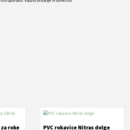
ratno uporabo. Vlažno brisanje ni obvezno.
 za roke
PVC rokavice Nitras dolge