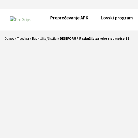
Preprečevanje APK
Lovski program
Domov
»
Trgovina
»
Razkužila/čistila
»
DESIFORM® Razkužilo za roke s pumpico 1 l