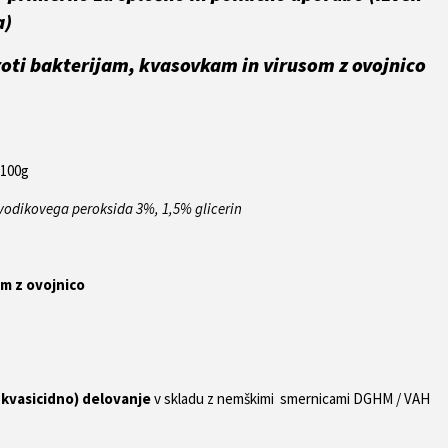
a)
roti bakterijam, kvasovkam in virusom z ovojnico
/100g
vodikovega peroksida 3%, 1,5% glicerin
om z ovojnico
(kvasicidno) delovanje
v skladu z nemškimi smernicami DGHM / VAH