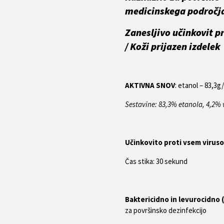
medicinskega področj
Zanesljivo učinkovit p
/ Koži prijazen izdelek
AKTIVNA SNOV
: etanol – 83,3g
Sestavine: 83,3% etanola, 4,2% 
Učinkovito proti vsem virus
Čas stika: 30 sekund
Baktericidno in levurocidno 
za površinsko dezinfekcijo