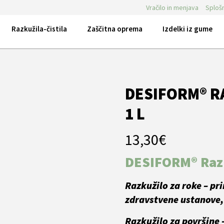
Vračilo in menjava
Splošn
Razkužila-čistila
Zaščitna oprema
Izdelki iz gume
DESIFORM® R
1 L
13,30
€
DESIFORM® Razk
Razkužilo za roke
– pr
zdravstvene ustanove, 
Razkužilo za površine 