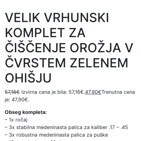
VELIK VRHUNSKI
KOMPLET ZA
ČIŠČENJE OROŽJA V
ČVRSTEM ZELENEM
OHIŠJU
57,16
€
Izvirna cena je bila: 57,16€.
47,90
€
Trenutna cena
je: 47,90€.
Obseg kompleta:
– 1x ročaj
– 3x stabilna medeninasta palica za kaliber .17 – .45
– 3x robustna medeninasta palica za puške