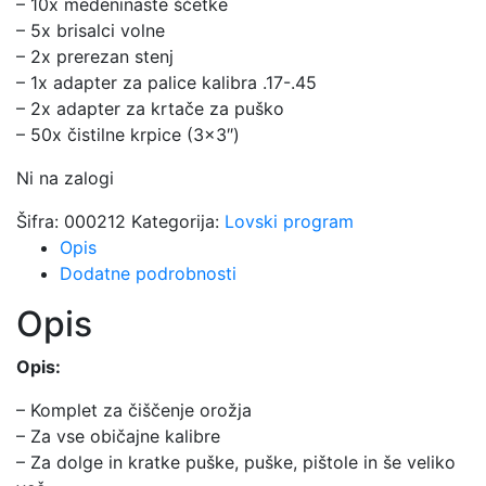
– 10x medeninaste ščetke
– 5x brisalci volne
– 2x prerezan stenj
– 1x adapter za palice kalibra .17-.45
– 2x adapter za krtače za puško
– 50x čistilne krpice (3×3″)
Ni na zalogi
Šifra:
000212
Kategorija:
Lovski program
Opis
Dodatne podrobnosti
Opis
Opis:
– Komplet za čiščenje orožja
– Za vse običajne kalibre
– Za dolge in kratke puške, puške, pištole in še veliko