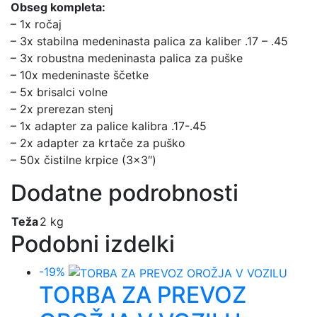
Obseg kompleta:
– 1x ročaj
– 3x stabilna medeninasta palica za kaliber .17 – .45
– 3x robustna medeninasta palica za puške
– 10x medeninaste ščetke
– 5x brisalci volne
– 2x prerezan stenj
– 1x adapter za palice kalibra .17-.45
– 2x adapter za krtače za puško
– 50x čistilne krpice (3×3″)
Dodatne podrobnosti
Teža
2 kg
Podobni izdelki
-19%
TORBA ZA PREVOZ