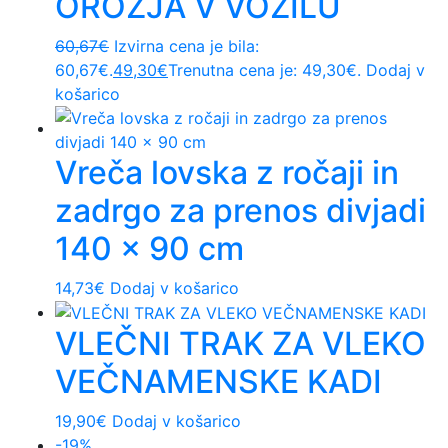
OROŽJA V VOZILU
60,67
€
Izvirna cena je bila:
60,67€.
49,30
€
Trenutna cena je: 49,30€.
Dodaj v
košarico
Vreča lovska z ročaji in
zadrgo za prenos divjadi
140 x 90 cm
14,73
€
Dodaj v košarico
VLEČNI TRAK ZA VLEKO
VEČNAMENSKE KADI
19,90
€
Dodaj v košarico
-19%